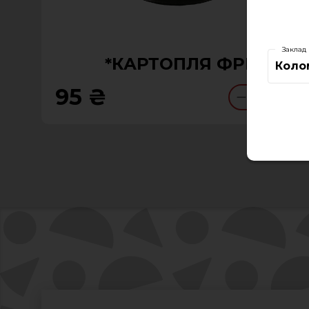
Заклад
*КАРТОПЛЯ ФРІ
Коло
95 ₴
0