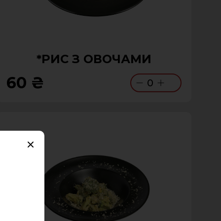
*РИС З ОВОЧАМИ
60 ₴
0