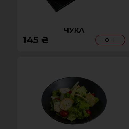
ЧУКА
145 ₴
0