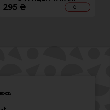
295 ₴
0
ЕЖІ: