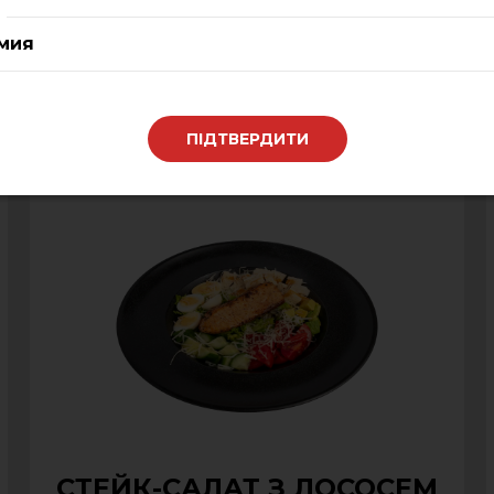
ЦЕЗАР
мия
240 ₴
0
ПІДТВЕРДИТИ
СТЕЙК-САЛАТ З ЛОСОСЕМ