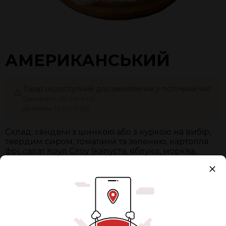
АМЕРИКАНСЬКИЙ
Товар недоступний для замовлення у поточний час
⚠️
Самовиніс: 09:00–11:00
Доставка: 10:00–11:00
Склад: сендвічі з шинкою або з куркою на вибір,
твердим сиром, томатами та зеленню, картопля
фрі, салат Коул Слоу (капуста, яблуко, морква,
майонез)
Вага:
500 г
Упаковка
+ 23,00 грн.
Разом:
235 ₴