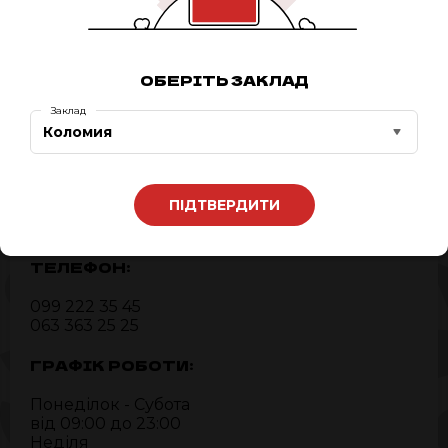
0
ЗАМОВИТИ ЗАЗДАЛЕГІДЬ
ОБЕРІТЬ ЗАКЛАД
Заклад
Коломия
АДРЕСА:
м. Коломия,
ПІДТВЕРДИТИ
Івано-Франківська область,
пл. Шевченка, 1/5
ТЕЛЕФОН:
099 222 35 45
063 363 25 25
ГРАФІК РОБОТИ:
Понеділок - Субота
від 09:00 до 23:00
Неділя