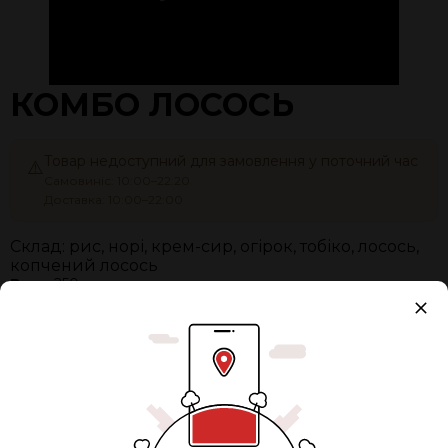
КОМБО ЛОСОСЬ
Товар недоступний для замовлення у поточний час
⚠️
Самовиніс: 10:00–22:20
Доставка: 10:00–22:00
Склад: рис, норі, крем-сир, огірок, тобіко, лосось,
копчений лосось
Вага:
250 г
Упаковка
+ 15,00 грн.
Разом:
305 ₴
0
ЗАМОВИТИ ЗАЗДАЛЕГІДЬ