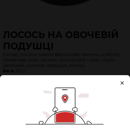
ЛОСОСЬ НА ОВОЧЕВІЙ
ПОДУШЦІ
Склад: лосось, масло вершкове, зелень, цибуля,
оливкова олія, часник, мускатний горіх, горох
зелений, шпинат, вершки, лимон
Вага:
320 г
Упаковка
+ 12,00 грн.
Разом:
395 ₴
0
ДОДАТИ В КОШИК