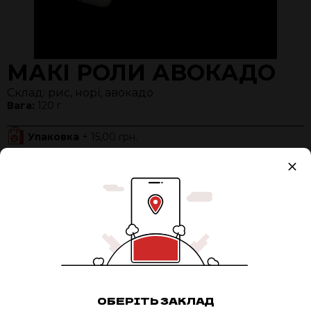
МАКІ РОЛИ АВОКАДО
Склад: рис, норі, авокадо
Вага:
120 г
Упаковка
+ 15,00 грн.
Разом:
120 ₴
0
ДОДАТИ В КОШИК
АДРЕСА:
ОБЕРІТЬ ЗАКЛАД