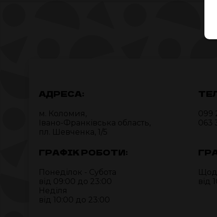
АДРЕСА:
ТЕ
м. Коломия,
099 
Івано-Франківська область,
063 
пл. Шевченка, 1/5
ГРАФІК РОБОТИ:
ГР
Понеділок - Субота
Щод
від 09:00 до 23:00
від 
Неділя
від 10:00 до 23:00