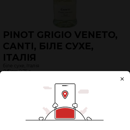
PINOT GRIGIO VENETO,
CANTI, БІЛЕ СУХЕ,
ІТАЛІЯ
біле сухе, Італія
Об'єм:
0,75 л
Разом:
630 ₴
0
ДОДАТИ В КОШИК