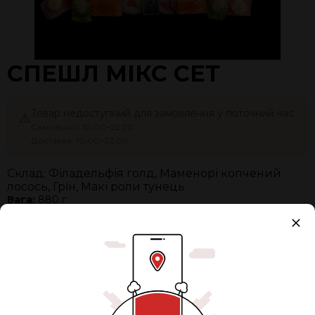
СПЕШЛ МІКС СЕТ
Товар недоступний для замовлення у поточний час
⚠️
Самовиніс: 10:00–22:20
Доставка: 10:00–22:00
Склад: Філадельфія голд, Маменорі копчений
лосось, Грін, Макі роли тунець
Вага:
880 г
К-ть:
32 шт
Упаковка
+ 32,00 грн.
Разом:
920 ₴
0
ЗАМОВИТИ ЗАЗДАЛЕГІДЬ