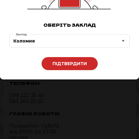
0
ЗАМОВИТИ ЗАЗДАЛЕГІДЬ
ОБЕРІТЬ ЗАКЛАД
Заклад
Коломия
АДРЕСА:
м. Коломия,
ПІДТВЕРДИТИ
Івано-Франківська область,
пл. Шевченка, 1/5
ТЕЛЕФОН:
099 222 35 45
063 363 25 25
ГРАФІК РОБОТИ:
Понеділок - Субота
від 09:00 до 23:00
Неділя