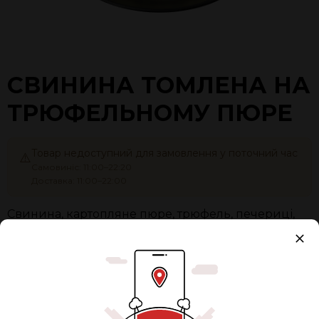
СВИНИНА ТОМЛЕНА НА
ТРЮФЕЛЬНОМУ ПЮРЕ
Товар недоступний для замовлення у поточний час
⚠️
Самовиніс: 11:00–22:20
Доставка: 11:00–22:00
Свинина, картопляне пюре, трюфель, печериці,
цибуля, вершки, базилік
Вага:
400
Упаковка
+ 12,00 грн.
Разом:
265 ₴