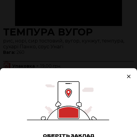
ТЕМПУРА ВУГОР
рис, норі, сир тостовий, вугор, кунжут, темпура,
сухарі Панко, соус Унагі
Вага:
260
Упаковка
+ 19,00 грн.
Разом:
290 ₴
0
ДОДАТИ В КОШИК
АДРЕСА:
ОБЕРІТЬ ЗАКЛАД